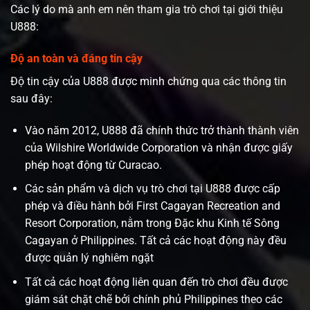
Các lý do mà anh em nên tham gia trò chơi tại giới thiệu
U888:
Độ an toàn và đáng tin cậy
Độ tin cậy của U888 được minh chứng qua các thông tin
sau đây:
Vào năm 2012, U888 đã chính thức trở thành thành viên
của Wilshire Worldwide Corporation và nhận được giấy
phép hoạt động từ Curacao.
Các sản phẩm và dịch vụ trò chơi tại U888 được cấp
phép và điều hành bởi First Cagayan Recreation and
Resort Corporation, nằm trong Đặc khu Kinh tế Sông
Cagayan ở Philippines. Tất cả các hoạt động này đều
được quản lý nghiêm ngặt
Tất cả các hoạt động liên quan đến trò chơi đều được
giám sát chặt chẽ bởi chính phủ Philippines theo các