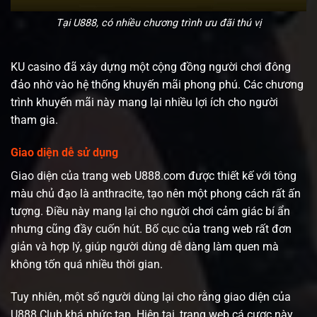
Tại U888, có nhiều chương trình ưu đãi thú vị
KU casino đã xây dựng một cộng đồng người chơi đông
đảo nhờ vào hệ thống khuyến mãi phong phú. Các chương
trình khuyến mãi này mang lại nhiều lợi ích cho người
tham gia.
Giao diện dễ sử dụng
Giao diện của trang web U888.com được thiết kế với tông
màu chủ đạo là anthracite, tạo nên một phong cách rất ấn
tượng. Điều này mang lại cho người chơi cảm giác bí ẩn
nhưng cũng đầy cuốn hút. Bố cục của trang web rất đơn
giản và hợp lý, giúp người dùng dễ dàng làm quen mà
không tốn quá nhiều thời gian.
Tuy nhiên, một số người dùng lại cho rằng giao diện của
U888 Club khá phức tạp. Hiện tại, trang web cá cược này