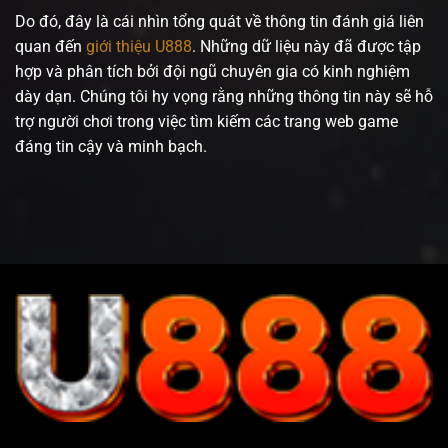
Do đó, đây là cái nhìn tổng quát về thông tin đánh giá liên
quan đến
giới thiệu U888
. Những dữ liệu này đã được tập
hợp và phân tích bởi đội ngũ chuyên gia có kinh nghiệm
dày dạn. Chúng tôi hy vọng rằng những thông tin này sẽ hỗ
trợ người chơi trong việc tìm kiếm các trang web game
đáng tin cậy và minh bạch.