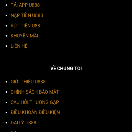
TẢI APP U888
NẠP TIỀN U888
RÚT TIỀN U88
KHUYẾN MÃI
LIÊN HỆ
VỀ CHÚNG TÔI
GIỚI THIỆU U888
CHÍNH SÁCH BẢO MẬT
CÂU HỎI THƯỜNG GẶP
ĐIỀU KHOẢN ĐIỀU KIỆN
ĐẠI LÝ U888