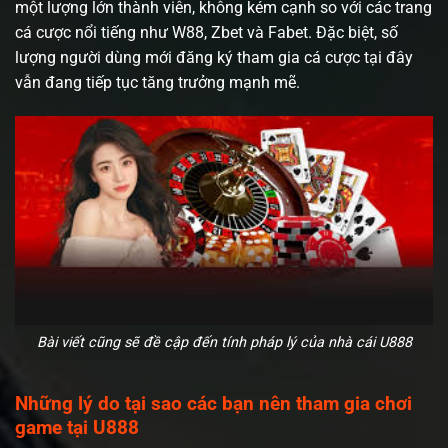
một lượng lớn thành viên, không kém cạnh so với các trang
cá cược nổi tiếng như W88, Zbet và Fabet. Đặc biệt, số
lượng người dùng mới đăng ký tham gia cá cược tại đây
vẫn đang tiếp tục tăng trưởng mạnh mẽ.
Bài viết cũng sẽ đề cập đến tính pháp lý của nhà cái U888
Những lý do tại sao các bạn nên tham gia chơi
game tại U888