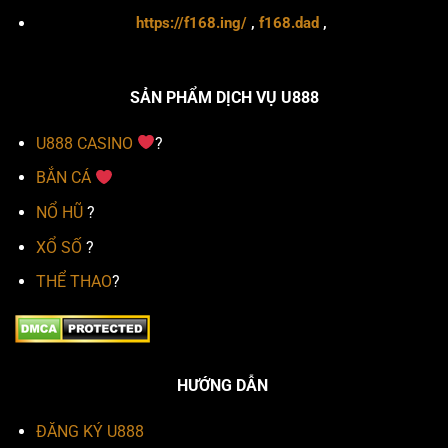
https://f168.ing/
,
f168.dad
,
SẢN PHẨM DỊCH VỤ U888
U888 CASINO
‍?
BẮN CÁ
NỔ HŨ
?
XỔ SỐ
?
THỂ THAO
?
HƯỚNG DẪN
ĐĂNG KÝ U888