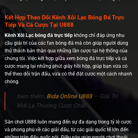
Kết Hợp Theo Dõi Kênh Xôi Lạc Bóng Đá Trực
Tiếp Và Cá Cược Tại U888
Kênh Xôi Lạc bóng đá trực tiếp
không chỉ đáp ứng nhu
cầu giải trí của các fan bóng đá mà còn giúp người dùng
thử thách bản thân qua những lần cược tại hệ thống của
chúng tôi. Việc kết hợp giữa xem bóng đá trực tiếp và cá
cược mang lại những phút giây hồi hộp, giúp bạn vừa có
thể theo dõi trận đấu, vừa có thể đặt cược một cách nhanh
chóng.
Xem thêm:
Bida Online U888
– Giải Trí
Mới Lạ Thưởng Cược Chất
Sân chơi U888 luôn mang đến sự đa dạng trong tỷ lệ cược
và phong phú về các giải đấu, từ các giải quốc tế lớn đến
những trận đấu quốc nội. Điều này giúp người chơi thoải