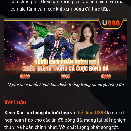
của chúng tôi. Điều này không chỉ tạo nên niềm vui mà
còn gia tăng cảm xúc khi xem bóng đá trực tiếp.
Người chơi phấn khích khi chiến thắng trong cá cược bóng đá
Kết Luận
Kênh Xôi Lạc bóng đá trực tiếp
và
thể thao U888
là sự kết
hợp hoàn hảo cho các tín đồ bóng đá, mang lại trải nghiệm
thú vị và hoàn chỉnh nhất. Với chất lượng phát sóng tốt,