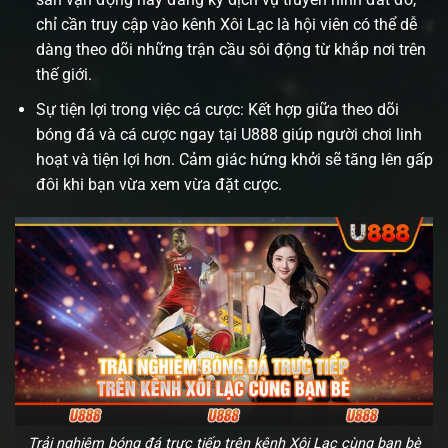
chỉ cần truy cập vào kênh Xôi Lạc là hội viên có thể dễ
dàng theo dõi những trận cầu sôi động từ khắp nơi trên
thế giới.
Sự tiện lợi trong việc cá cược: Kết hợp giữa theo dõi
bóng đá và cá cược ngay tại U888 giúp người chơi linh
hoạt và tiện lợi hơn. Cảm giác hứng khởi sẽ tăng lên gấp
đôi khi bạn vừa xem vừa đặt cược.
Trải nghiệm bóng đá trực tiếp trên kênh Xôi Lạc cùng bạn bè