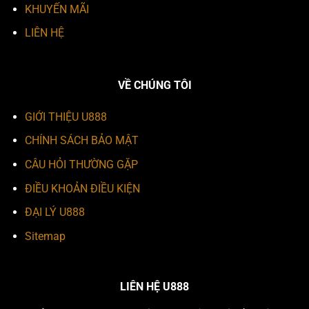
KHUYẾN MÃI
LIÊN HỆ
VỀ CHÚNG TÔI
GIỚI THIỆU U888
CHÍNH SÁCH BẢO MẬT
CÂU HỎI THƯỜNG GẶP
ĐIỀU KHOẢN ĐIỀU KIỆN
ĐẠI LÝ U888
Sitemap
LIÊN HỆ U888